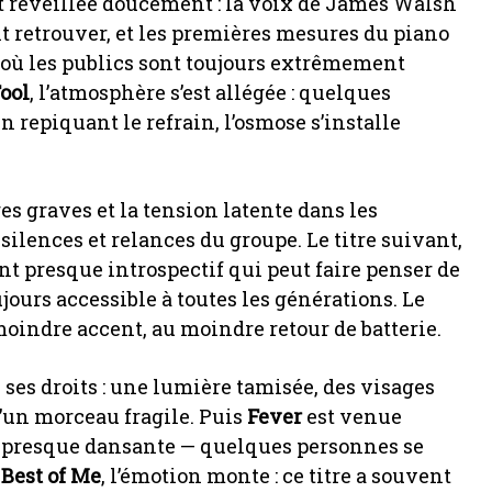
’est réveillée doucement : la voix de James Walsh
t retrouver, et les premières mesures du piano
le où les publics sont toujours extrêmement
ool
, l’atmosphère s’est allégée : quelques
n repiquant le refrain, l’osmose s’installe
s graves et la tension latente dans les
silences et relances du groupe. Le titre suivant,
nt presque introspectif qui peut faire penser de
jours accessible à toutes les générations. Le
 moindre accent, au moindre retour de batterie.
s ses droits : une lumière tamisée, des visages
d’un morceau fragile. Puis
Fever
est venue
 presque dansante — quelques personnes se
c
Best of Me
, l’émotion monte : ce titre a souvent