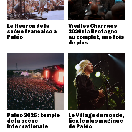
Le fleuron de la
Vieilles Charrues
scène française à
2026 : la Bretagne
Paléo
au complet, une fois
de plus
Paleo 2026 : temple
Le Village du monde,
de la scène
lieu le plus magique
internationale
de Paléo