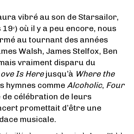
ura vibré au son de Starsailor,
 19ᵉ) où il y a peu encore, nous
ormé au tournant des années
ames Walsh, James Stelfox, Ben
amais vraiment disparu du
ove Is Here
jusqu’à
Where the
 des hymnes comme
Alcoholic
,
Four
e de célébration de leurs
ncert promettait d’être une
dace musicale.