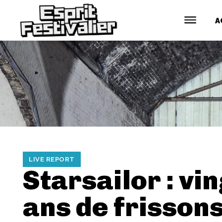
A
LIVE REPORT
Starsailor : vi
ans de frisson