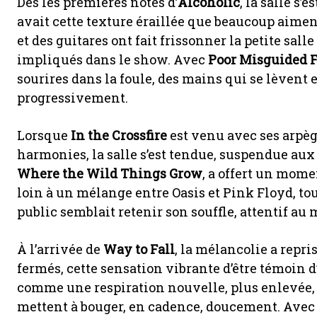
Dès les premières notes d’
Alcoholic
, la salle s
avait cette texture éraillée que beaucoup aimen
et des guitares ont fait frissonner la petite sal
impliqués dans le show. Avec
Poor Misguided F
sourires dans la foule, des mains qui se lèvent e
progressivement.
Lorsque
In the Crossfire
est venu avec ses arpège
harmonies, la salle s’est tendue, suspendue aux 
Where the Wild Things Grow
, a offert un mome
loin à un mélange entre Oasis et Pink Floyd, tou
public semblait retenir son souffle, attentif au
À l’arrivée de
Way to Fall
, la mélancolie a repri
fermés, cette sensation vibrante d’être témoin 
comme une respiration nouvelle, plus enlevée,
mettent à bouger, en cadence, doucement. Ave