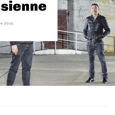
isienne
re 2025