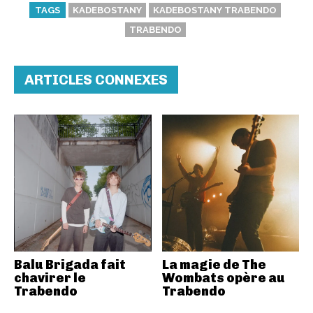
TAGS
KADEBOSTANY
KADEBOSTANY TRABENDO
TRABENDO
ARTICLES CONNEXES
Balu Brigada fait
La magie de The
chavirer le
Wombats opère au
Trabendo
Trabendo