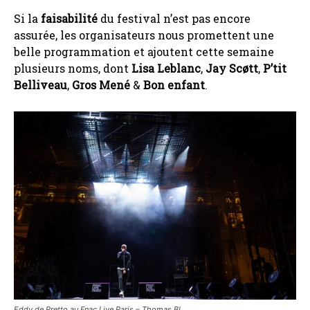
Si la
faisabilité
du festival n’est pas encore
assurée, les organisateurs nous promettent une
belle programmation et ajoutent cette semaine
plusieurs noms, dont
Lisa Leblanc
,
Jay Scøtt
,
P’tit
Belliveau
,
Gros Mené
&
Bon enfant
.
Eddy de Pretto au Fnac Live Paris –
Thomas BL