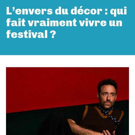
L’envers du décor : qui
fait vraiment vivre un
festival ?