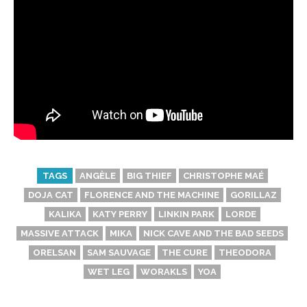
TAGS
ANGÈLE
BIG THIEF
CHRISTOPHE MAÉ
DOJA CAT
FLORENCE AND THE MACHINE
GORILLAZ
KALIKA
KATY PERRY
LINKIN PARK
LORDE
MASSIVE ATTACK
MIKA
NICK CAVE AND THE BAD SEEDS
ORELSAN
SAM SAUVAGE
THE CURE
THEODORA
WET LEG
WORAKLS
YOA