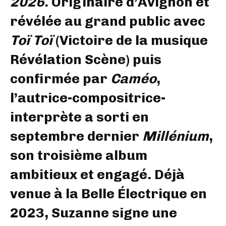
2026
. Originaire d’Avignon et
révélée au grand public avec
Toï Toï
(Victoire de la musique
Révélation Scène) puis
confirmée par
Caméo
,
l’autrice-compositrice-
interprète a sorti en
septembre dernier
Millénium
,
son troisième album
ambitieux et engagé. Déjà
venue à la Belle Électrique en
2023, Suzanne signe une