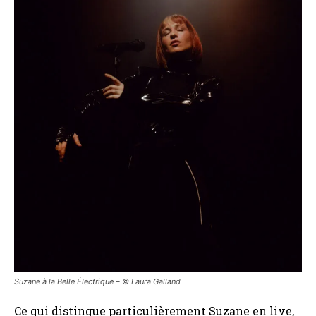
Suzane à la Belle Électrique – ©️ Laura Galland
Ce qui distingue particulièrement Suzane en live,