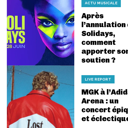
ACTU MUSICALE
Après
l’annulation
Solidays,
comment
apporter so
soutien ?
LIVE REPORT
MGK à l’Adi
Arena : un
concert épi
et éclectiqu