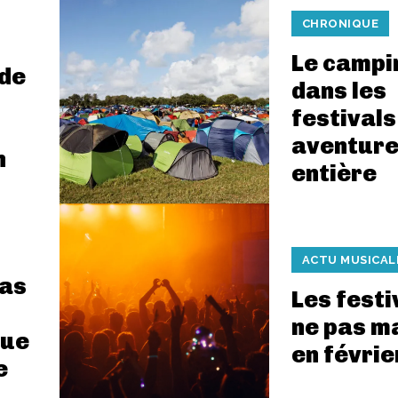
CHRONIQUE
Le campi
 de
dans les
festivals
aventure
n
entière
ACTU MUSICAL
das
Les festi
ne pas m
que
en févrie
e