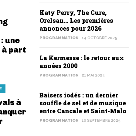
Katy Perry, The Cure,
Orelsan… Les premières
ng
annonces pour 2026
PROGRAMMATION
14 OCTOBRE 2025
 : une
 à part
La Kermesse : le retour aux
années 2000
PROGRAMMATION
21 MAI 2024
E
Baisers iodés : un dernier
vals à
souffle de sel et de musique
entre Cancale et Saint-Malo
anquer
r
PROGRAMMATION
10 SEPTEMBRE 2025