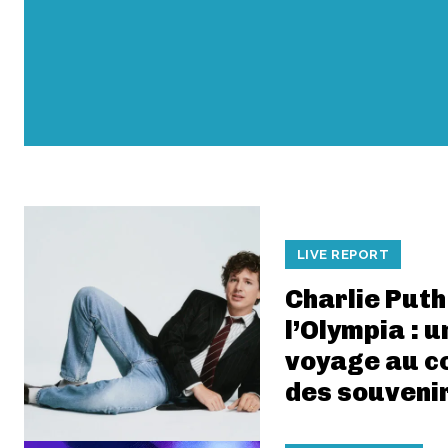
LIVE REPORT
Charlie Puth
l’Olympia : u
voyage au 
des souveni