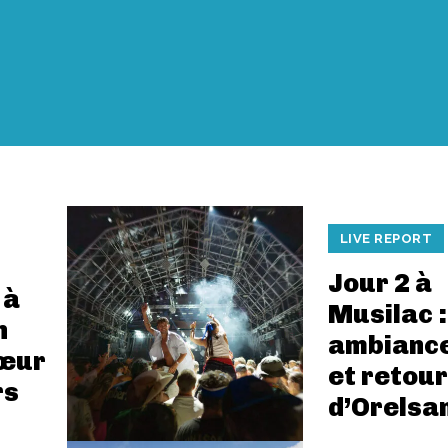
LIVE REPORT
Jour 2 à
 à
Musilac :
n
ambiance
cœur
et retour
rs
d’Orelsa