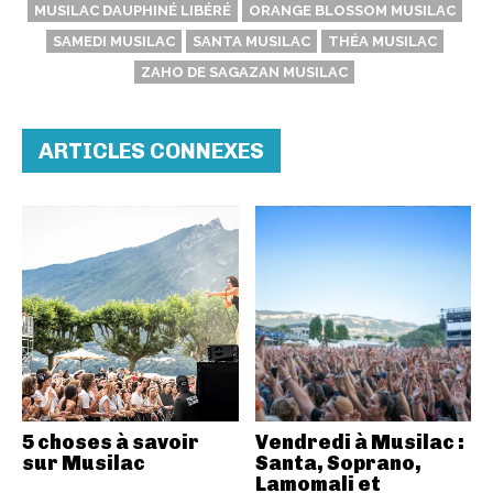
MUSILAC DAUPHINÉ LIBÉRÉ
ORANGE BLOSSOM MUSILAC
SAMEDI MUSILAC
SANTA MUSILAC
THÉA MUSILAC
ZAHO DE SAGAZAN MUSILAC
ARTICLES CONNEXES
5 choses à savoir
Vendredi à Musilac :
sur Musilac
Santa, Soprano,
Lamomali et