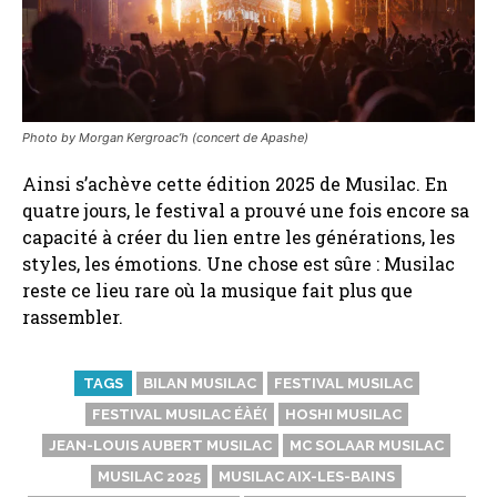
Photo by Morgan Kergroac’h
(concert de Apashe)
Ainsi s’achève cette édition 2025 de Musilac. En
quatre jours, le festival a prouvé une fois encore sa
capacité à créer du lien entre les générations, les
styles, les émotions. Une chose est sûre : Musilac
reste ce lieu rare où la musique fait plus que
rassembler.
TAGS
BILAN MUSILAC
FESTIVAL MUSILAC
FESTIVAL MUSILAC ÉÀÉ(
HOSHI MUSILAC
JEAN-LOUIS AUBERT MUSILAC
MC SOLAAR MUSILAC
MUSILAC 2025
MUSILAC AIX-LES-BAINS