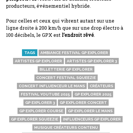
producteurs, événementiel hybride.
Pour celles et ceux qui vibrent autant sur une
ligne droite à 200 km/h que sur une drop électro à
100 décibels, le GPX est
l’endroit rêvé
.
TAGS
AMBIANCE FESTIVAL GP EXPLORER
ARTISTES GP EXPLORER
ARTISTES GP EXPLORER 3
BILLETTERIE GP EXPLORER
CONCERT FESTIVAL SQUEEZIE
CONCERT INFLUENCEUR LE MANS
CRÉATEURS
FESTIVAL YOUTUBE 2025
GP EXPLORER 2025
GP EXPLORER 3
GP EXPLORER CONCERT
GP EXPLORER COURSE
GP EXPLORER LE MANS
GP EXPLORER SQUEEZIE
INFLUENCEURS GP EXPLORER
MUSIQUE CRÉATEURS CONTENU