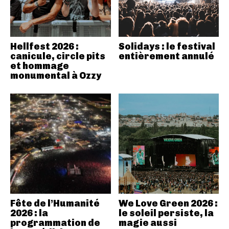
Hellfest 2026 :
Solidays : le festival
canicule, circle pits
entièrement annulé
et hommage
monumental à Ozzy
Fête de l’Humanité
We Love Green 2026 :
2026 : la
le soleil persiste, la
programmation de
magie aussi