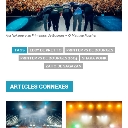
Aya Nakamura au Printemps de Bourges – ©️ Mathieu Foucher
TAGS
EDDY DE PRETTO
PRINTEMPS DE BOURGES
PRINTEMPS DE BOURGES 2024
SHAKA PONK
ZAHO DE SAGAZAN
ARTICLES CONNEXES