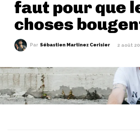
faut pour que l
choses bougent
Par
Sébastien Martinez Cerisier
2 août 2