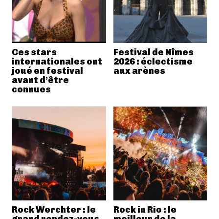
Ces stars
Festival de Nîmes
internationales ont
2026 : éclectisme
joué en festival
aux arènes
avant d’être
connues
Rock Werchter : le
Rock in Rio : le