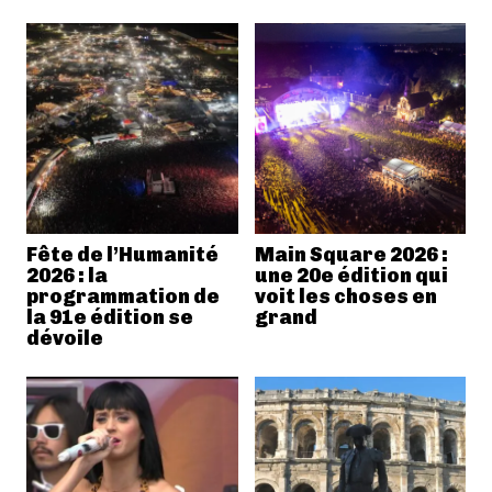
Fête de l’Humanité
Main Square 2026 :
2026 : la
une 20e édition qui
programmation de
voit les choses en
la 91e édition se
grand
dévoile