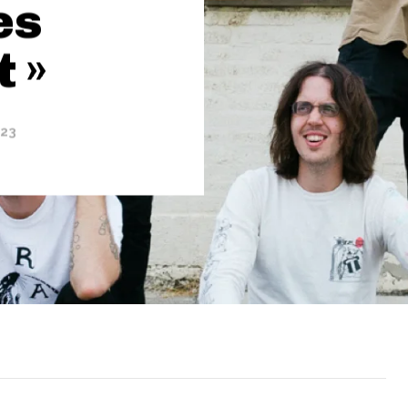
es
 »
023