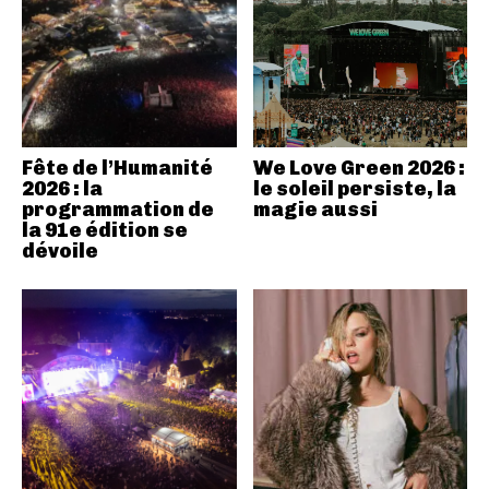
Fête de l’Humanité
We Love Green 2026 :
2026 : la
le soleil persiste, la
programmation de
magie aussi
la 91e édition se
dévoile