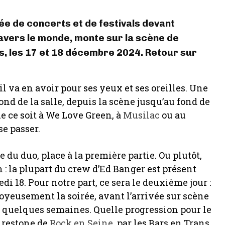
née de concerts et de festivals devant
travers le monde, monte sur la scène de
s, les 17 et 18 décembre 2024. Retour sur
’il va en avoir pour ses yeux et ses oreilles. Une
ond de la salle, depuis la scène jusqu’au fond de
ue ce soit à We Love Green, à
Musilac
ou au
se passer.
 du duo, place à la première partie. Ou plutôt,
 : la plupart du crew d’Ed Banger est présent
di 18. Pour notre part, ce sera le deuxième jour :
oyeusement la soirée, avant l’arrivée sur scène
a quelques semaines. Quelle progression pour le
Firestone de
Rock en Seine
, par les Bars en Trans,