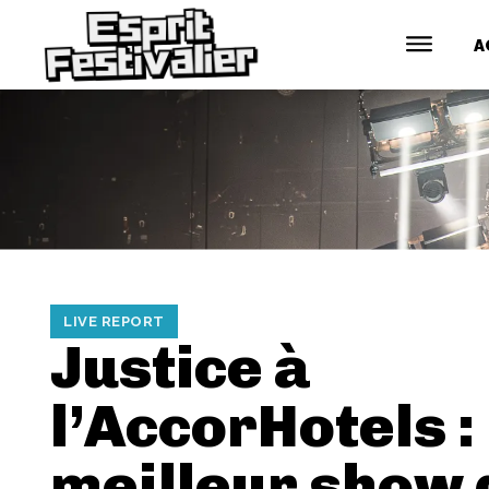
A
LIVE REPORT
Justice à
l’AccorHotels : 
meilleur show 