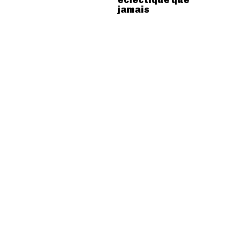
éclectique que
jamais