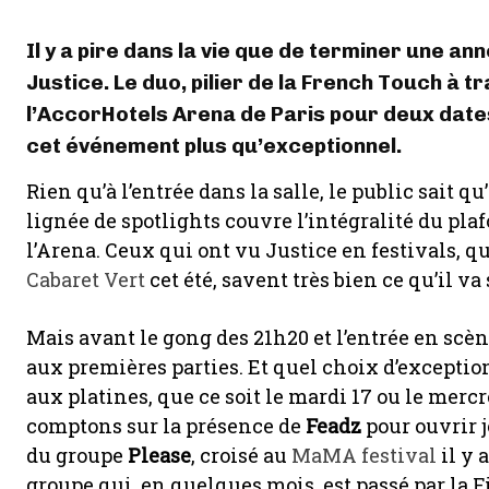
Il y a pire dans la vie que de terminer une an
Justice. Le duo, pilier de la French Touch à 
l’AccorHotels Arena de Paris pour deux date
cet événement plus qu’exceptionnel.
Rien qu’à l’entrée dans la salle, le public sait qu
lignée de spotlights couvre l’intégralité du plaf
l’Arena. Ceux qui ont vu Justice en festivals, q
Cabaret Vert
cet été, savent très bien ce qu’il va 
Mais avant le gong des 21h20 et l’entrée en scène
aux premières parties. Et quel choix d’exception
aux platines, que ce soit le mardi 17 ou le mercre
comptons sur la présence de
Feadz
pour ouvrir j
du groupe
Please
, croisé au
MaMA festival
il y 
groupe qui, en quelques mois, est passé par la 