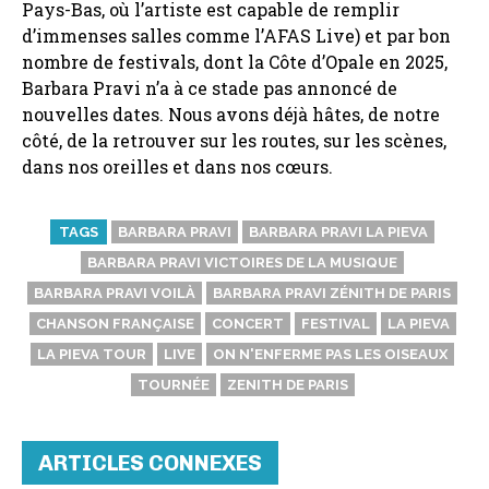
Pays-Bas, où l’artiste est capable de remplir
d’immenses salles comme l’AFAS Live) et par bon
nombre de festivals, dont la Côte d’Opale en 2025,
Barbara Pravi n’a à ce stade pas annoncé de
nouvelles dates. Nous avons déjà hâtes, de notre
côté, de la retrouver sur les routes, sur les scènes,
dans nos oreilles et dans nos cœurs.
TAGS
BARBARA PRAVI
BARBARA PRAVI LA PIEVA
BARBARA PRAVI VICTOIRES DE LA MUSIQUE
BARBARA PRAVI VOILÀ
BARBARA PRAVI ZÉNITH DE PARIS
CHANSON FRANÇAISE
CONCERT
FESTIVAL
LA PIEVA
LA PIEVA TOUR
LIVE
ON N'ENFERME PAS LES OISEAUX
TOURNÉE
ZENITH DE PARIS
ARTICLES CONNEXES