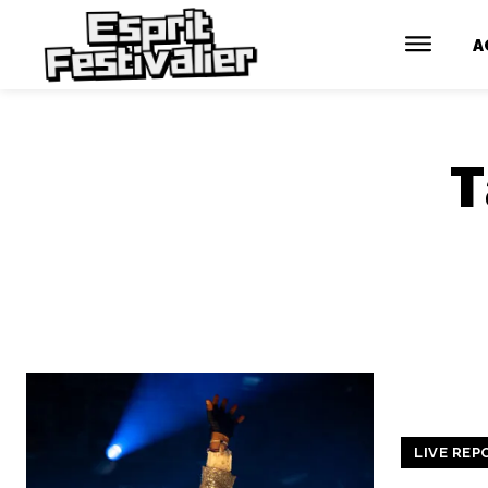
A
T
LIVE REP