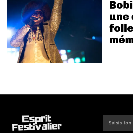
Bobi
une 
foll
mém