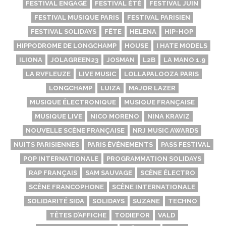
FESTIVAL ENGAGÉ
FESTIVAL ÉTÉ
FESTIVAL JUIN
FESTIVAL MUSIQUE PARIS
FESTIVAL PARISIEN
FESTIVAL SOLIDAYS
FÊTE
HELENA
HIP-HOP
HIPPODROME DE LONGCHAMP
HOUSE
I HATE MODELS
ILIONA
JOLAGREEN23
JOSMAN
L2B
LA MANO 1.9
LA RVFLEUZE
LIVE MUSIC
LOLLAPALOOZA PARIS
LONGCHAMP
LUIZA
MAJOR LAZER
MUSIQUE ÉLECTRONIQUE
MUSIQUE FRANÇAISE
MUSIQUE LIVE
NICO MORENO
NINA KRAVIZ
NOUVELLE SCÈNE FRANÇAISE
NRJ MUSIC AWARDS
NUITS PARISIENNES
PARIS ÉVÉNEMENTS
PASS FESTIVAL
POP INTERNATIONALE
PROGRAMMATION SOLIDAYS
RAP FRANÇAIS
SAM SAUVAGE
SCÈNE ÉLECTRO
SCÈNE FRANCOPHONE
SCÈNE INTERNATIONALE
SOLIDARITÉ SIDA
SOLIDAYS
SUZANE
TECHNO
TÊTES D’AFFICHE
TODIEFOR
VALD