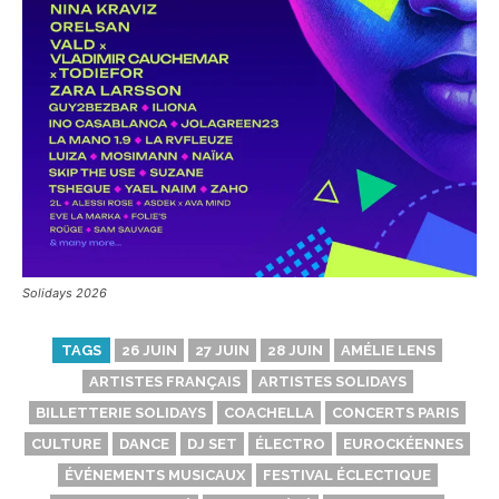
Solidays 2026
TAGS
26 JUIN
27 JUIN
28 JUIN
AMÉLIE LENS
ARTISTES FRANÇAIS
ARTISTES SOLIDAYS
BILLETTERIE SOLIDAYS
COACHELLA
CONCERTS PARIS
CULTURE
DANCE
DJ SET
ÉLECTRO
EUROCKÉENNES
ÉVÉNEMENTS MUSICAUX
FESTIVAL ÉCLECTIQUE