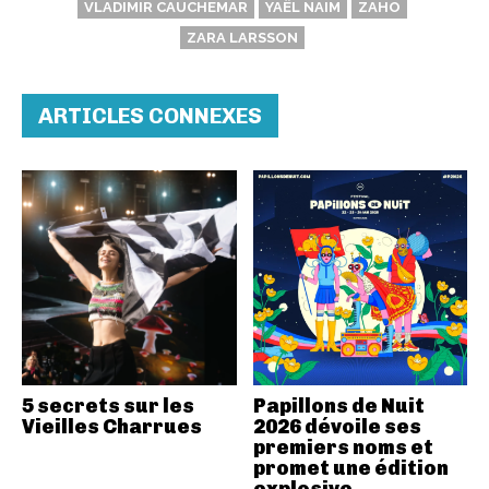
VLADIMIR CAUCHEMAR
YAËL NAIM
ZAHO
ZARA LARSSON
ARTICLES CONNEXES
5 secrets sur les
Papillons de Nuit
Vieilles Charrues
2026 dévoile ses
premiers noms et
promet une édition
explosive