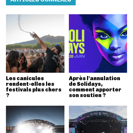
Les canicules
Après l’annulation
rendent-elles les
de Solidays,
festivals plus chers
comment apporter
?
son soutien ?