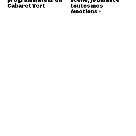
programmateur du
scène, je balance
Cabaret Vert
toutes mes
émotions »