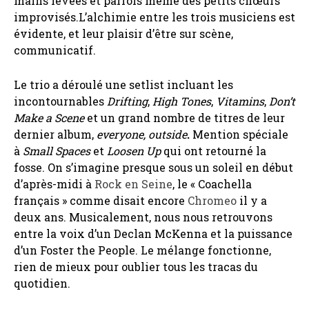
mains levées et parfois même des petits chœurs
improvisés.L’alchimie entre les trois musiciens est
évidente, et leur plaisir d’être sur scène,
communicatif.
Le trio a déroulé une setlist incluant les
incontournables
Drifting
,
High Tones
,
Vitamins
,
Don’t
Make a Scene
et un grand nombre de titres de leur
dernier album,
everyone, outside
.
Mention spéciale
à
Small Spaces
et
Loosen Up
qui ont retourné la
fosse. On s’imagine presque sous un soleil en début
d’après-midi à
Rock en Seine
, le « Coachella
français » comme disait encore
Chromeo
il y a
deux ans. Musicalement, nous nous retrouvons
entre la voix d’un Declan McKenna et la puissance
d’un Foster the People. Le mélange fonctionne,
rien de mieux pour oublier tous les tracas du
quotidien.