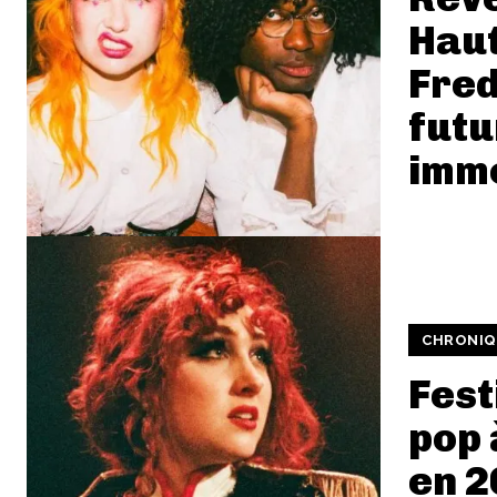
Hau
Fred
futu
imm
CHRONIQ
Fest
pop 
en 2