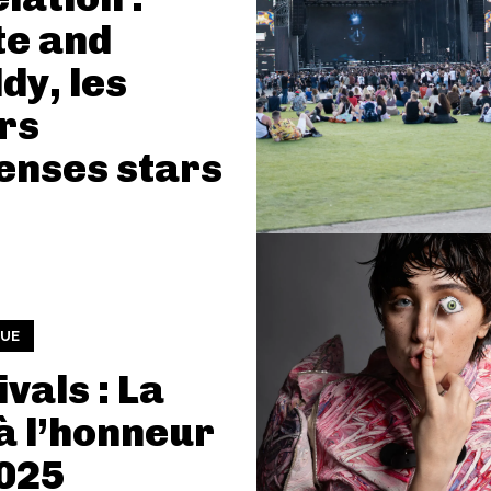
te and
dy, les
rs
enses stars
UE
ivals : La
à l’honneur
025