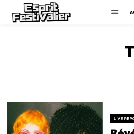
A
LIVE REP
Révé