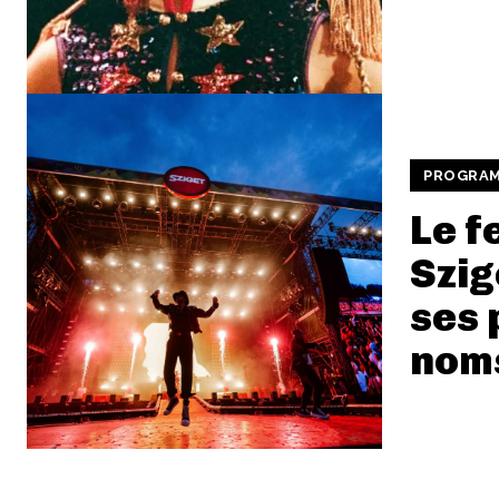
PROGRA
Le f
Szig
ses 
nom