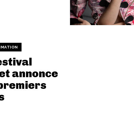
MMATION
estival
et annonce
premiers
s