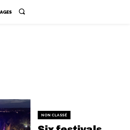
TAGES
NON CLASSÉ
Six festivals