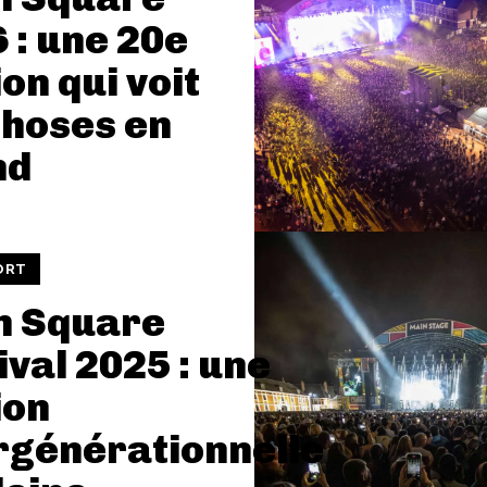
 : une 20e
ion qui voit
choses en
nd
ORT
n Square
ival 2025 : une
ion
rgénérationnelle