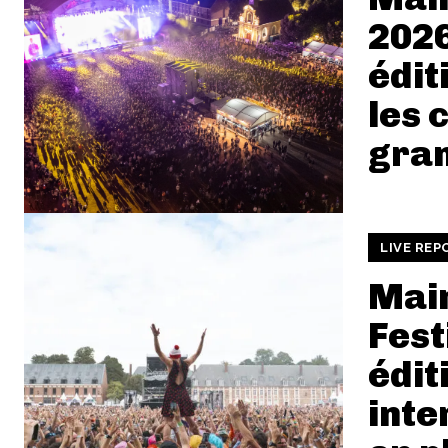
2026
édit
les 
gra
LIVE REP
Mai
Fest
édit
inte