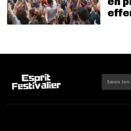
en p
eff