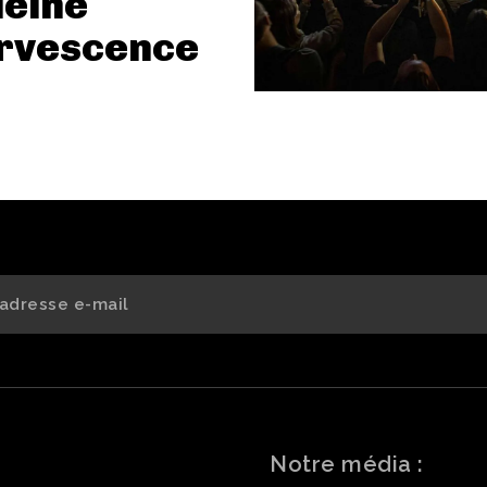
leine
ervescence
Notre média :