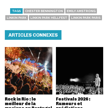
TAGS
CHESTER BENNINGTON
EMILY AMSTRONG
LINKIN PARK
LINKIN PARK HELLFEST
LINKIN PARK PARIS
ARTICLES CONNEXES
Rock in Rio : le
Festivals 2026 :
meilleur de la
Rumeurs et