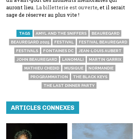
auront lieu.
La billetterie est ouverte
, et il serait
sage de réserver au plus vite !
TAGS
AMYL AND THE SNIFFERS
BEAUREGARD
BEAUREGARD 2025
FESTIVAL
FESTIVAL BEAUREGARD
FESTIVALS
FONTAINES DC
JEAN-LOUIS AUBERT
JOHN BEAUREGARD
LANOMALI
MARTIN GARRIX
MATHIEU CHEDID
MUSIQUE
NORMANDIE
PROGRAMMATION
THE BLACK KEYS
THE LAST DINNER PARTY
ARTICLES CONNEXES