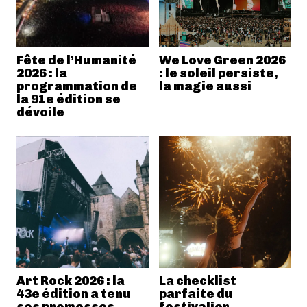
Fête de l’Humanité
We Love Green 2026
2026 : la
: le soleil persiste,
programmation de
la magie aussi
la 91e édition se
dévoile
Art Rock 2026 : la
La checklist
43e édition a tenu
parfaite du