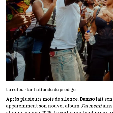
Le retour tant attendu du prodige
Après plusieurs mois de silence,
Damso
fait son
apparemment son nouvel album
J’ai menti
ains
attendu en mai 2025. La sortie inattendue de s