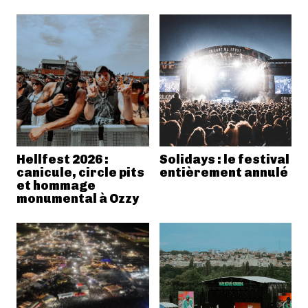
Hellfest 2026 :
Solidays : le festival
canicule, circle pits
entièrement annulé
et hommage
monumental à Ozzy