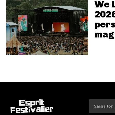
We 
2026 
pers
magi