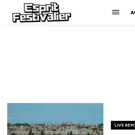
A
LIVE REP