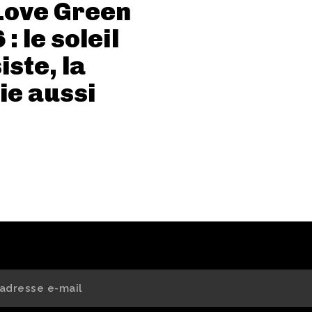
Love Green
: le soleil
iste, la
e aussi