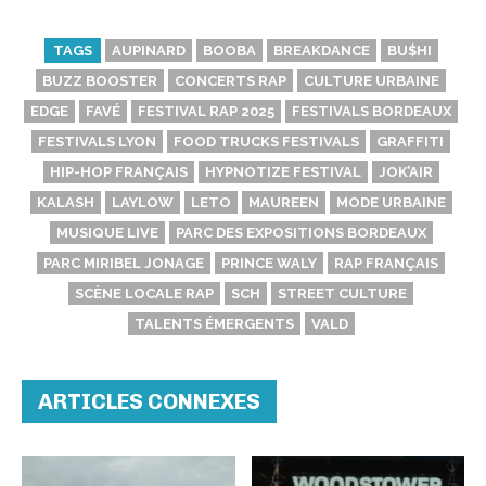
TAGS
AUPINARD
BOOBA
BREAKDANCE
BU$HI
BUZZ BOOSTER
CONCERTS RAP
CULTURE URBAINE
EDGE
FAVÉ
FESTIVAL RAP 2025
FESTIVALS BORDEAUX
FESTIVALS LYON
FOOD TRUCKS FESTIVALS
GRAFFITI
HIP-HOP FRANÇAIS
HYPNOTIZE FESTIVAL
JOK’AIR
KALASH
LAYLOW
LETO
MAUREEN
MODE URBAINE
MUSIQUE LIVE
PARC DES EXPOSITIONS BORDEAUX
PARC MIRIBEL JONAGE
PRINCE WALY
RAP FRANÇAIS
SCÈNE LOCALE RAP
SCH
STREET CULTURE
TALENTS ÉMERGENTS
VALD
ARTICLES CONNEXES