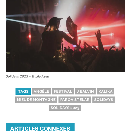
Solidays 2023 – ©️ Lila Azeu
TAGS
ANGÈLE
FESTIVAL
J BALVIN
KALIKA
MIEL DE MONTAGNE
PAROV STELAR
SOLIDAYS
SOLIDAYS 2023
ARTICLES CONNEXES